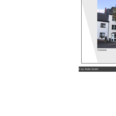
©
by Walle GmbH