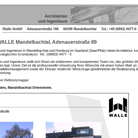
ALLE Mandelbachtal, Adenauerstraße 89
d Ingenieure in Mandelbachtal und Homburg im Saarland (Saar/Pfalz) bietet Architektur, ko
logischen Grundsätzen. Tel.: (06893) 9477 - 0
n und Ingenieure stellt sich Ihnen ein erfahrenes und kompetentes Team vor, das größten Wert
n legt. Unser Ziel ist die professionelle Umsetzung Ihrer Wünsche mit einem hohen Maß an F
Qualitätsmanagement sowie der Einsatz moderner Werkzeuge gewährleistet die Realisierung di
wortung.
rer Referenzmappe:
des, Mandelbachtal Ormesheim.