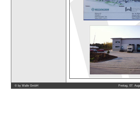
©
by Walle GmbH
Freitag, 07. Aug