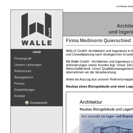
Architektur Gew
Firma Medinorm Quierschied
WALLE GmbH: Architekten und Ingenieure in Ma
und Umweltplanung nach ökologischen Grundsä
Firmenprofil
Mit Walle GmbH - Architekten und Ingenieure st
Unsere Leistungen
Anforderungen seiner Kunden legt. Unser Ziel 
Wirtschaftlichkeit. Unser Qualitätsmanagement
Referenzen
übernehmen wir die Verantwortung.
Bautagebuch
Anbei ein Auszug aus unserer Referenzmappe
Presse
Neubau eines Bürogebäude und einer Lager
Empfehlungen
Kontakt