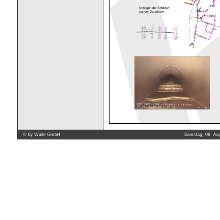
©
by Walle GmbH
Samstag, 08. Au