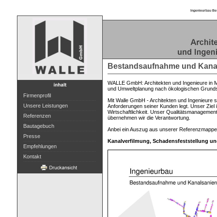
Ingenieurbau Be
Bestandsaufnahme und Kana
WALLE GmbH: Architekten und Ingenieure in Ma
und Umweltplanung nach ökologischen Grundsä
Firmenprofil
Mit Walle GmbH - Architekten und Ingenieure st
Unsere Leistungen
Anforderungen seiner Kunden legt. Unser Ziel 
Wirtschaftlichkeit. Unser Qualitätsmanagement
Referenzen
übernehmen wir die Verantwortung.
Bautagebuch
Anbei ein Auszug aus unserer Referenzmappe
Presse
Kanalverfilmung, Schadensfeststellung 
Empfehlungen
Kontakt