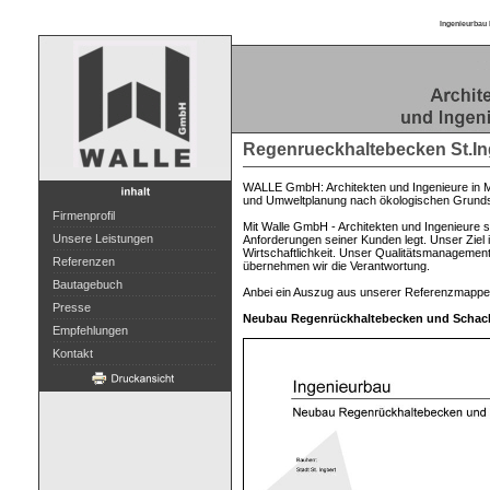
Ingenieurbau 
Regenrueckhaltebecken St.In
WALLE GmbH: Architekten und Ingenieure in Ma
und Umweltplanung nach ökologischen Grundsä
Firmenprofil
Mit Walle GmbH - Architekten und Ingenieure st
Unsere Leistungen
Anforderungen seiner Kunden legt. Unser Ziel 
Wirtschaftlichkeit. Unser Qualitätsmanagement
Referenzen
übernehmen wir die Verantwortung.
Bautagebuch
Anbei ein Auszug aus unserer Referenzmappe
Presse
Neubau Regenrückhaltebecken und Schacht
Empfehlungen
Kontakt