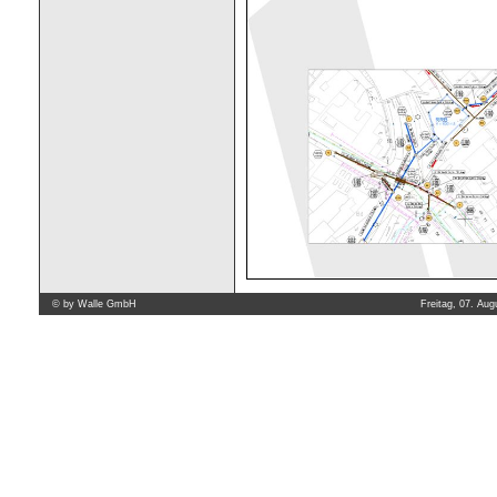
©
by Walle GmbH
Freitag, 07. Aug